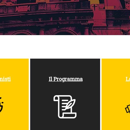
isti​
Il Programma​
L