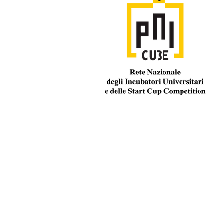
P.IVA: 09376550019
Mail:
segreteria@pnicube.it
Term of Service and Privacy Policy