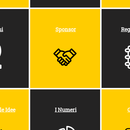
mi
Sponsor
Reg
le Idee
I Numeri
G