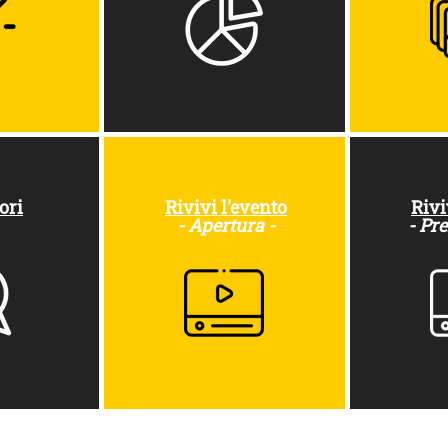
ori
Rivivi l'evento
Rivi
- Apertura -
- Pr