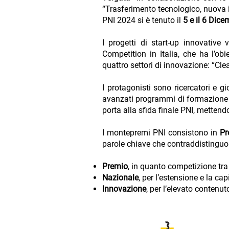
“Trasferimento tecnologico, nuova 
PNI 2024 si è tenuto il
5 e il 6 Dic
I progetti di start-up innovative 
Competition in Italia, che ha l’obi
quattro settori di innovazione: “Cle
I protagonisti sono ricercatori e gi
avanzati programmi di formazione i
porta alla sfida finale PNI, metten
I montepremi PNI consistono in
Pr
parole chiave che contraddistinguo
Premio
, in quanto competizione tra 
Nazionale
, per l’estensione e la cap
Innovazione
, per l’elevato contenut