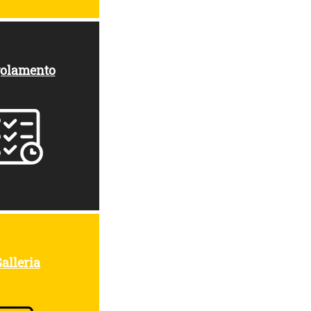
olamento
alleria