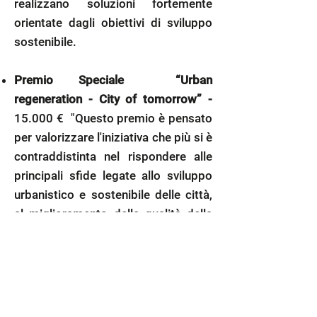
realizzano soluzioni fortemente
orientate dagli obiettivi di sviluppo
sostenibile.
Premio Speciale “Urban
regeneration - City of tomorrow” -
15.000 € "Questo premio è pensato
per valorizzare l'iniziativa che più si è
contraddistinta nel rispondere all
e
principali sfide legate allo sviluppo
urbanistico e sostenibile delle città,
al miglioramento della qualità della
vita e della mobilità. L'obiettivo è
quello di rendere i nostri spazi urbani
più sostenibili, efficienti, digitalizzati
e inclusivi"