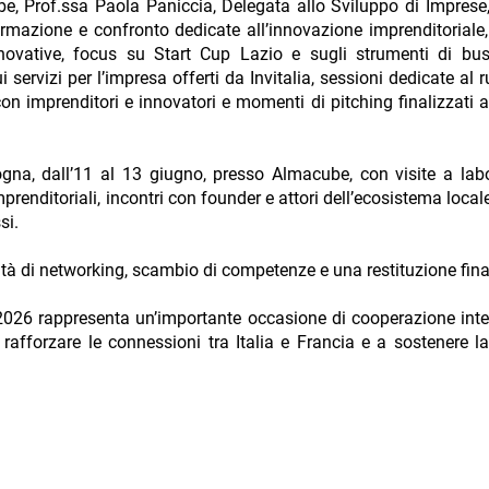
e, Prof.ssa Paola Paniccia, Delegata allo Sviluppo di Imprese, S
rmazione e confronto dedicate all’innovazione imprenditorial
innovative, focus su Start Cup Lazio e sugli strumenti di bu
servizi per l’impresa offerti da Invitalia, sessioni dedicate al ruo
con imprenditori e innovatori e momenti di pitching finalizzati al
gna, dall’11 al 13 giugno, presso Almacube, con visite a labor
imprenditoriali, incontri con founder e attori dell’ecosistema loc
si.
vità di networking, scambio di competenze e una restituzione fina
26 rappresenta un’importante occasione di cooperazione inter
 rafforzare le connessioni tra Italia e Francia e a sostenere l