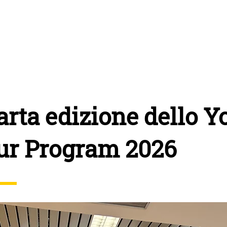
IMSA
START CUP REGIONALI
NEWSROOM
OSSERVA
uarta edizione dello 
ur Program 2026