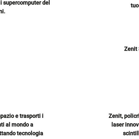
 i supercomputer del
tuo
i.
Zenit
pazio e trasporti i
Zenit, policr
nti al mondo a
laser innov
ttando tecnologia
scintil