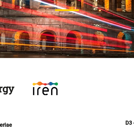
rgy
D3 
eriae