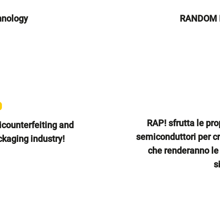
nology
RANDOM 
RAP! sfrutta le pro
ticounterfeiting and
semiconduttori per cr
ackaging industry!
che renderanno le n
s