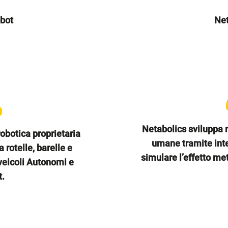
obot
Net
Netabolics sviluppa re
obotica proprietaria
umane tramite intel
 rotelle, barelle e
simulare l’effetto me
 veicoli Autonomi e
.