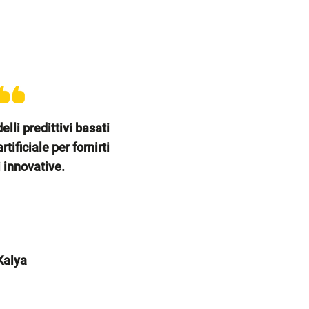
li predittivi basati
rtificiale per fornirti
 innovative.
Kalya