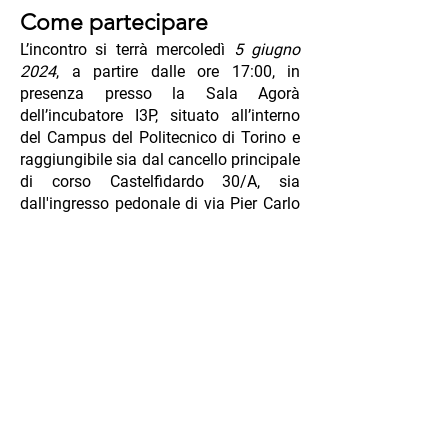
Come partecipare
L’incontro si terrà mercoledì
5 giugno
2024
, a partire dalle ore 17:00, in
presenza presso la Sala Agorà
dell’incubatore I3P, situato all’interno
del Campus del Politecnico di Torino e
raggiungibile sia dal cancello principale
di corso Castelfidardo 30/A, sia
dall'ingresso pedonale di via Pier Carlo
Boggio 59. La partecipazione all’evento
è gratuita, previa registrazione.
Programma
Ore 17:00
| Accoglienza e registrazione
dei partecipanti
Ore 17:10
| Saluti introduttivi di Leo
Italiano, Senior Consultant di I3P e
Program Manager di ESA BIC Turin
Ore 17:15
| Intervento di Chiara Ferrari,