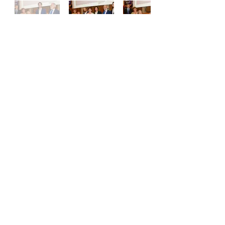
P.IVA:
09376550019
Mail:
segreteria@pnicube.it
Term of Service and Privacy Policy