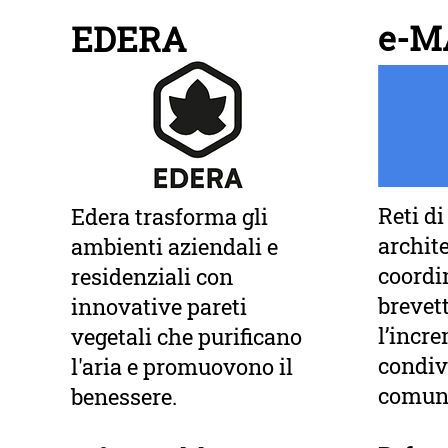
e-M
EDERA
Reti di
Edera trasforma gli
archite
ambienti aziendali e
coord
residenziali con
brevet
innovative pareti
l’incr
vegetali che purificano
condiv
l'aria e promuovono il
comuni
benessere.