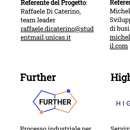
Referen
Referente del Progetto
:
Michel
Raffaele Di Caterino,
Svilup
team leader
di bus
raffaele.dicaterino@stud
miche
entmail.unicas.it
il.com
Further
Hig
Processo industriale per
Serviz