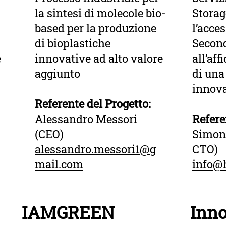
la sintesi di molecole bio-
Storag
based per la produzione
l’acces
di bioplastiche
Second
e
innovative ad alto valore
all’aff
aggiunto
di una
innova
Referente del Progetto:
Alessandro Messori
Refere
(CEO)
Simone
alessandro.messori1@g
CTO)
mail.com
info@
IAMGREEN
Inn