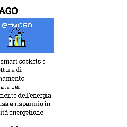
AGO
 smart sockets e
ttura di
inamento
tata per
emento dell’energia
isa e risparmio in
tà energetiche