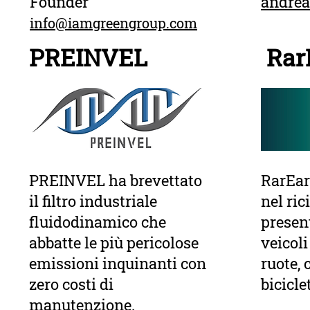
Founder
andrea
info@iamgreengroup.com
PREINVEL
Rar
PREINVEL ha brevettato
RarEar
il filtro industriale
nel ric
fluidodinamico che
presen
abbatte le più pericolose
veicoli
emissioni inquinanti con
ruote, 
zero costi di
bicicle
manutenzione.