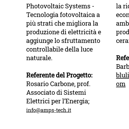
Photovoltaic Systems -
la r
Tecnologia fotovoltaica a
econ
più strati che migliora la
ambi
produzione di elettricità e
prod
aggiunge lo sfruttamento
cera
controllabile della luce
naturale.
Refe
Barb
Referente del Progetto:
blul
Rosario Carbone, prof.
om
Associato di Sistemi
Elettrici per l’Energia;
info@amps-tech.it