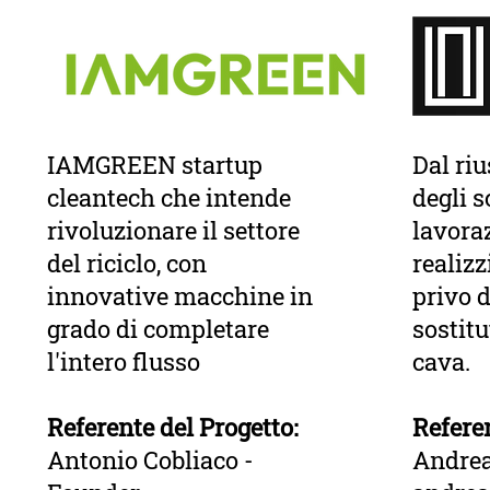
IAMGREEN startup
Dal ri
cleantech che intende
degli s
rivoluzionare il settore
lavora
del riciclo, con
realiz
innovative macchine in
privo d
grado di completare
sostit
l'intero flusso
cava.
Referente del Progetto:
Referen
Antonio Cobliaco -
Andrea