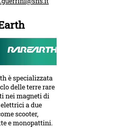
.guerrini@sns.it
Earth
th è specializzata
iclo delle terre rare
ti nei magneti di
 elettrici a due
come scooter,
tte e monopattini.