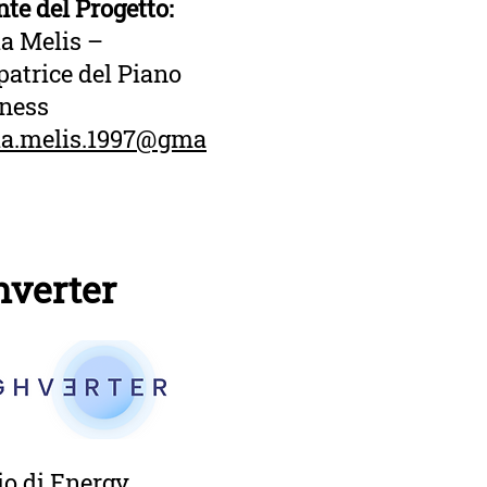
te del Progetto:
a Melis –
patrice del Piano
iness
la.melis.1997@gma
hverter
io di Energy